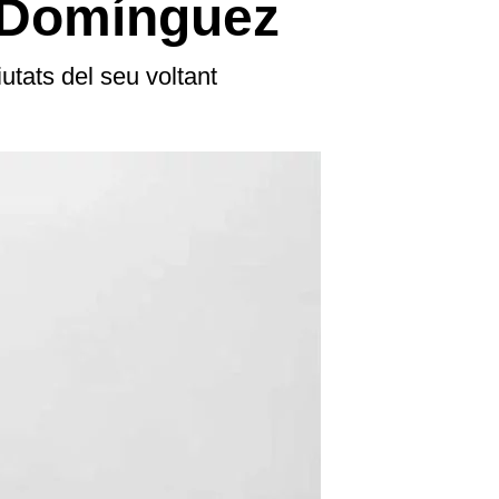
l Domínguez
utats del seu voltant