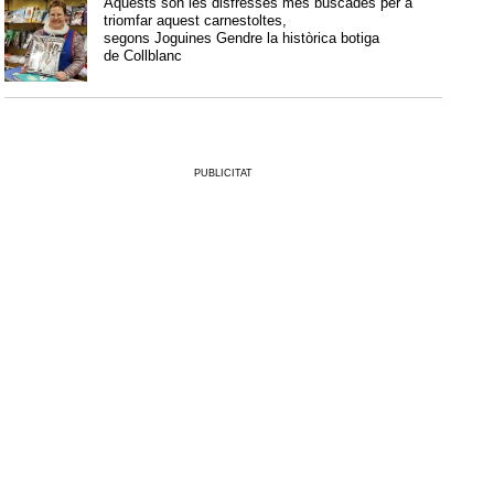
Aquests són les disfresses més buscades per a
triomfar aquest carnestoltes,
segons Joguines Gendre la històrica botiga
de Collblanc
PUBLICITAT