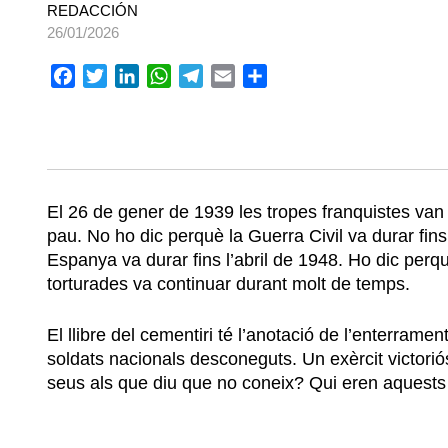
REDACCIÓN
26/01/2026
Facebook
Twitter
LinkedIn
WhatsApp
Telegram
Email
Comparteix
El 26 de gener de 1939 les tropes franquistes van e
pau. No ho dic perquè la Guerra Civil va durar fins 
Espanya va durar fins l’abril de 1948. Ho dic perq
torturades va continuar durant molt de temps.
El llibre del cementiri té l’anotació de l’enterrame
soldats nacionals desconeguts. Un exèrcit victorió
seus als que diu que no coneix? Qui eren aquests d