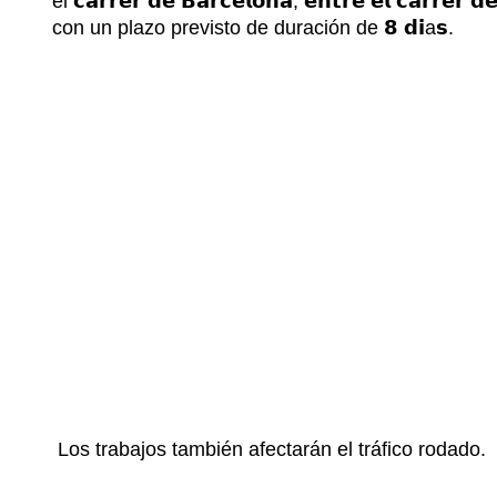
el 𝗰𝗮𝗿𝗿𝗲𝗿 𝗱𝗲 𝗕𝗮𝗿𝗰𝗲𝗹𝗼𝗻𝗮, 𝗲𝗻𝘁𝗿𝗲 𝗲𝗹 𝗰𝗮𝗿𝗿𝗲𝗿 𝗱𝗲 
con un plazo previsto de duración de 𝟴 𝗱𝗶a𝘀.
Los trabajos también afectarán el tráfico rodado.