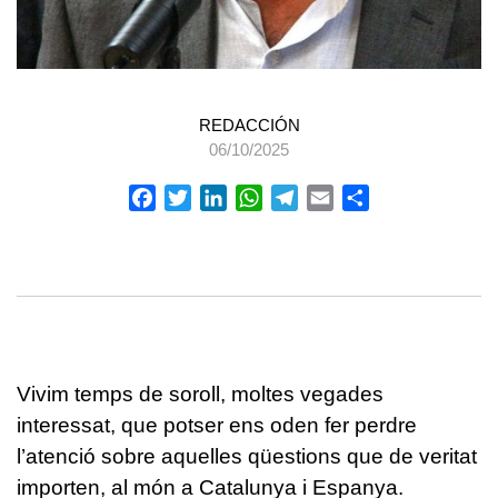
REDACCIÓN
06/10/2025
Facebook
Twitter
LinkedIn
WhatsApp
Telegram
Email
Compartir
Vivim temps de soroll, moltes vegades
interessat, que potser ens oden fer perdre
l’atenció sobre aquelles qüestions que de veritat
importen, al món a Catalunya i Espanya.