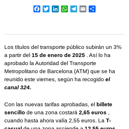
Facebook
Twitter
LinkedIn
WhatsApp
Telegram
Email
Compartir
Los títulos del transporte público subirán un 3%
a partir del
15 de enero de 2025
. Así lo ha
aprobado la Autoridad del Transporte
Metropolitano de Barcelona (ATM) que se ha
reunido este viernes, según ha recogido
el
canal 324.
Con las nuevas tarifas aprobadas, el
billete
sencillo
de una zona costará
2,65 euros
,
cuando hasta ahora valía 2,55 euros. La
T-
casual
de una zona asciende a
12,55 euros
,