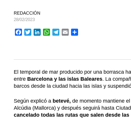
REDACCIÓN
28/02/2023
Facebook
Twitter
LinkedIn
WhatsApp
Telegram
Email
Compartir
El temporal de mar producido por una borrasca ha
entre
Barcelona y las islas Baleares
. La compa
barcos desde la ciudad hacia las islas y suspendi
Según explicó a
betevé,
de momento mantiene el 
Alcúdia (Mallorca) y después seguirá hasta Ciuta
cancelado todas las rutas que salen desde las 