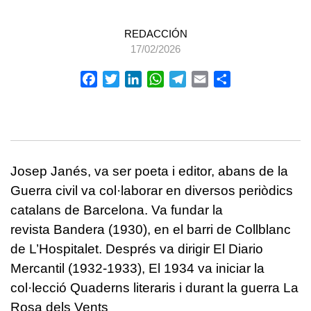
REDACCIÓN
17/02/2026
Facebook
Twitter
LinkedIn
WhatsApp
Telegram
Email
Compartir
Josep Janés, va ser poeta i editor, abans de la
Guerra civil va col·laborar en diversos periòdics
catalans de Barcelona. Va fundar la
revista Bandera (1930), en el barri de Collblanc
de L’Hospitalet. Després va dirigir El Diario
Mercantil (1932-1933), El 1934 va iniciar la
col·lecció Quaderns literaris i durant la guerra La
Rosa dels Vents​