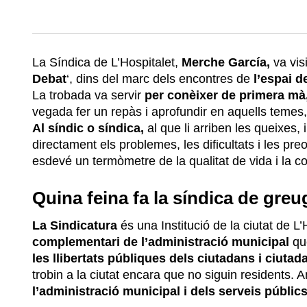
La Síndica de L’Hospitalet,
Merche García,
va vis
Debat
‘, dins del marc dels encontres de
l’espai d
La trobada va servir
per conèixer de primera mà
vegada fer un repàs i aprofundir en aquells temes
Al síndic o síndica,
al que li arriben les queixes,
directament els problemes, les dificultats i les pr
esdevé un termòmetre de la qualitat de vida i la co
Quina feina fa la síndica de greu
La Sindicatura
és una Institució de la ciutat de L’
complementari de l’administració municipal
qu
les llibertats públiques dels ciutadans i ciutad
trobin a la ciutat encara que no siguin residents. A
l’administració municipal i dels serveis públi