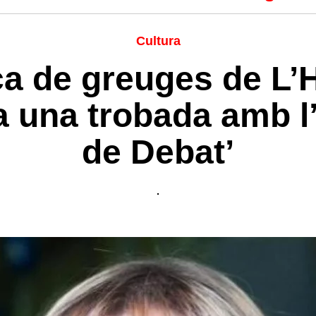
Cultura
ca de greuges de L’H
 una trobada amb l’
de Debat’
.