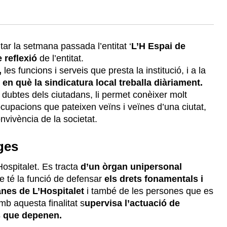
itar la setmana passada l’entitat ‘
L’H Espai de
e reflexió
de l’entitat.
,
les funcions i serveis que presta la institució, i a la
,
en què la sindicatura local treballa diàriament.
 i dubtes dels ciutadans, li permet conèixer molt
eocupacions que pateixen veïns i veïnes d’una ciutat,
nvivència de la societat.
ges
Hospitalet. Es tracta
d’un òrgan unipersonal
e té la funció de defensar
els drets fonamentals i
anes de L’Hospitalet
i també de les persones que es
mb aquesta finalitat s
upervisa l’actuació de
cs que depenen.