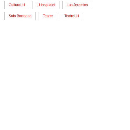
CulturaLH
L'Hospitalet
Los Jeremías
Sala Barradas
Teatre
TeatreLH