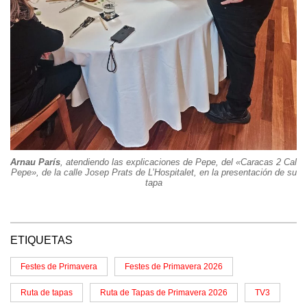
Arnau París
, atendiendo las explicaciones de Pepe, del «Caracas 2 Cal
Pepe», de la calle Josep Prats de L’Hospitalet, en la presentación de su
tapa
ETIQUETAS
Festes de Primavera
Festes de Primavera 2026
Ruta de tapas
Ruta de Tapas de Primavera 2026
TV3