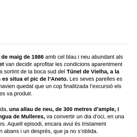
1 de maig de 1986
amb cel blau i neu abundant als
et
van decidir aprofitar les condicions aparentment
a sortint de la boca sud del
Túnel de Vielha, a la
 es situa el pic de l’Aneto.
Les seves parelles es
 havien quedat que un cop finalitzada l’excursió els
es va produir.
rda,
una allau de neu, de 300 metres d’ample, i
engua de Mulleres,
va convertir un dia d’oci, en una
es. Aquell episodi, encara avui és tristament
un abans i un després, que ja no s’oblida.