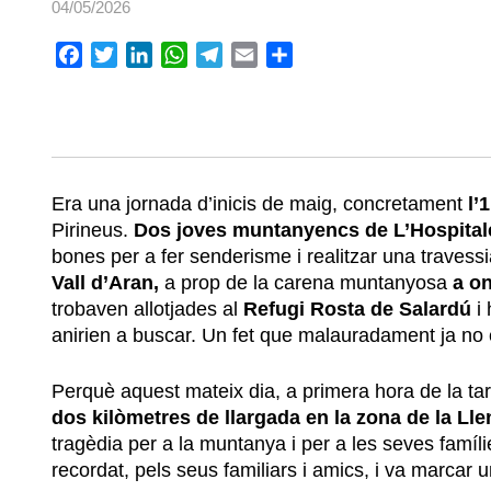
04/05/2026
Facebook
Twitter
LinkedIn
WhatsApp
Telegram
Email
Compartir
Era una jornada d’inicis de maig, concretament
l’
Pirineus.
Dos joves muntanyencs de L’Hospital
bones per a fer senderisme i realitzar una travessi
Vall d’Aran,
a prop de la carena muntanyosa
a on
trobaven allotjades al
Refugi Rosta de Salardú
i
anirien a buscar. Un fet que malauradament ja no 
Perquè aquest mateix dia, a primera hora de la ta
dos kilòmetres de llargada en la zona de la Ll
tragèdia per a la muntanya i per a les seves famíli
recordat, pels seus familiars i amics, i va marcar 