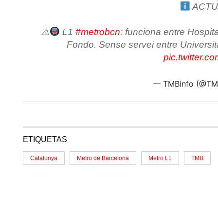
ACTU
⚠
L1
#metrobcn
: funciona entre Hospital
Fondo. Sense servei entre Universita
pic.twitter
— TMBinfo (@TM
ETIQUETAS
Catalunya
Metro de Barcelona
Metro L1
TMB