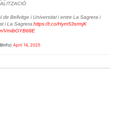
ALITZACIÓ
 de Bellvitge i Universitat i entre La Sagrera i
t i La Sagrera.
https://t.co/Hym53srmjK
.com/VmibGYB68E
Binfo)
April 14, 2025