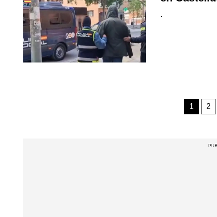
.
1
2
PUB