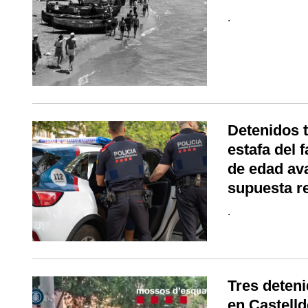
.
Detenidos t
estafa del 
de edad av
supuesta r
.
Tres deteni
en Castelld