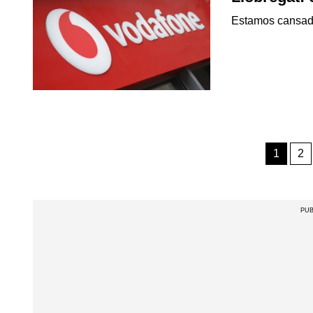
Estamos cansado
1
2
PUB