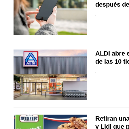
después de
.
ALDI abre e
de las 10 t
.
Retiran una
y Lidl que