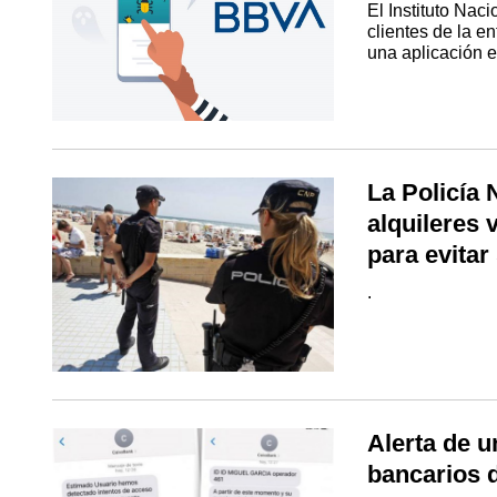
El Instituto Nac
clientes de la e
una aplicación e
La Policía 
alquileres 
para evita
.
Alerta de u
bancarios 