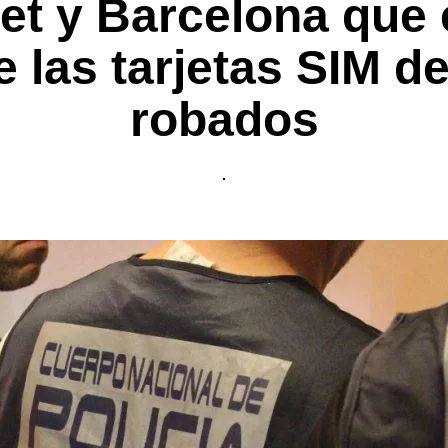
let y Barcelona que 
e las tarjetas SIM d
robados
.