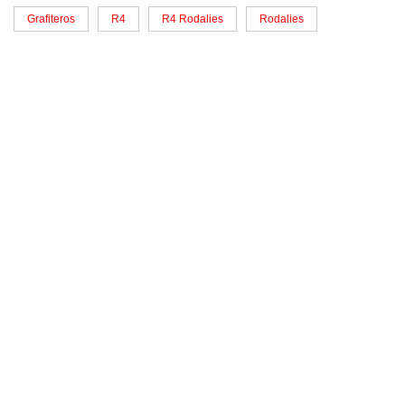
Grafiteros
R4
R4 Rodalies
Rodalies