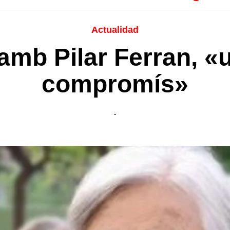
Actualidad
mb Pilar Ferran, «
compromís»
.