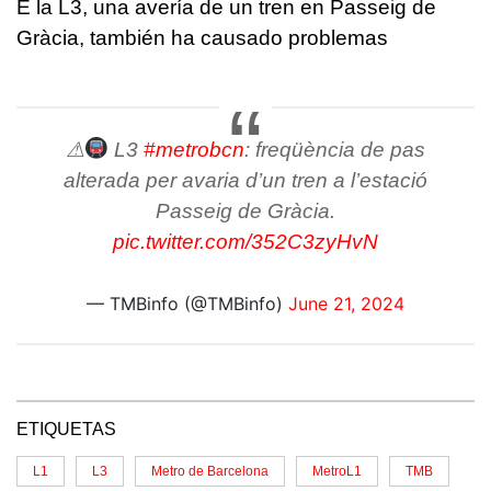
E la L3, una avería de un tren en Passeig de
Gràcia, también ha causado problemas
⚠
L3
#metrobcn
: freqüència de pas
alterada per avaria d’un tren a l’estació
Passeig de Gràcia.
pic.twitter.com/352C3zyHvN
— TMBinfo (@TMBinfo)
June 21, 2024
ETIQUETAS
L1
L3
Metro de Barcelona
MetroL1
TMB