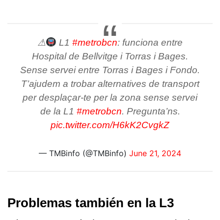
⚠
L1
#metrobcn
: funciona entre
Hospital de Bellvitge i Torras i Bages.
Sense servei entre Torras i Bages i Fondo.
T’ajudem a trobar alternatives de transport
per desplaçar-te per la zona sense servei
de la L1
#metrobcn
. Pregunta’ns.
pic.twitter.com/H6kK2CvgkZ
— TMBinfo (@TMBinfo)
June 21, 2024
Problemas también en la L3